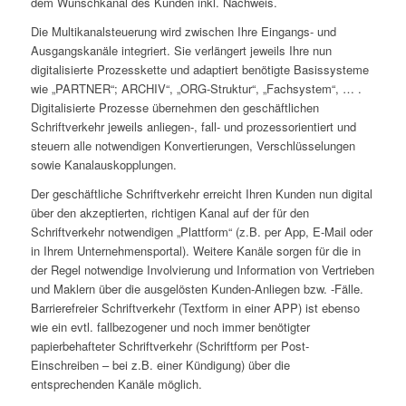
dem Wunschkanal des Kunden inkl. Nachweis.
Die Multikanalsteuerung wird zwischen Ihre Eingangs- und
Ausgangskanäle integriert. Sie verlängert jeweils Ihre nun
digitalisierte Prozesskette und adaptiert benötigte Basissysteme
wie „PARTNER“; ARCHIV“, „ORG-Struktur“, „Fachsystem“, … .
Digitalisierte Prozesse übernehmen den geschäftlichen
Schriftverkehr jeweils anliegen-, fall- und prozessorientiert und
steuern alle notwendigen Konvertierungen, Verschlüsselungen
sowie Kanalauskopplungen.
Der geschäftliche Schriftverkehr erreicht Ihren Kunden nun digital
über den akzeptierten, richtigen Kanal auf der für den
Schriftverkehr notwendigen „Plattform“ (z.B. per App, E-Mail oder
in Ihrem Unternehmensportal). Weitere Kanäle sorgen für die in
der Regel notwendige Involvierung und Information von Vertrieben
und Maklern über die ausgelösten Kunden-Anliegen bzw. -Fälle.
Barrierefreier Schriftverkehr (Textform in einer APP) ist ebenso
wie ein evtl. fallbezogener und noch immer benötigter
papierbehafteter Schriftverkehr (Schriftform per Post-
Einschreiben – bei z.B. einer Kündigung) über die
entsprechenden Kanäle möglich.